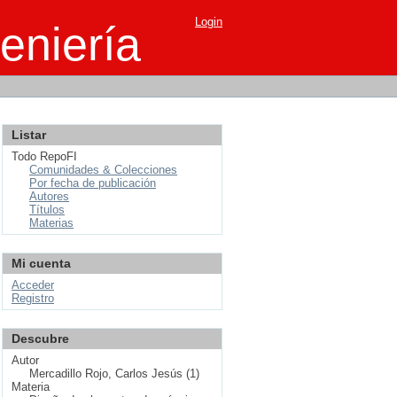
Login
eniería
Listar
Todo RepoFI
Comunidades & Colecciones
Por fecha de publicación
Autores
Títulos
Materias
Mi cuenta
Acceder
Registro
Descubre
Autor
Mercadillo Rojo, Carlos Jesús (1)
Materia