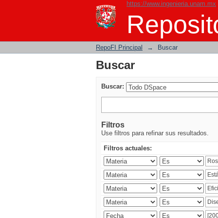
https://www.ingenieria.unam.mx
Buscar
Reposito
RepoFI Principal
→
Buscar
Buscar
Buscar:
Filtros
Use filtros para refinar sus resultados.
Filtros actuales: