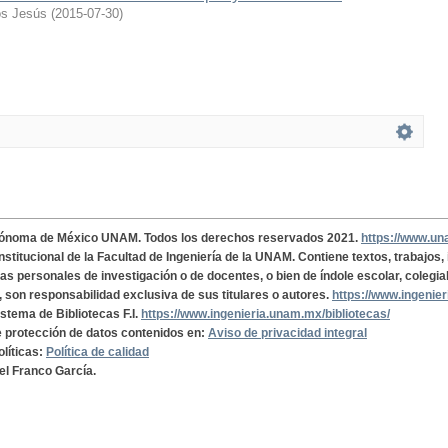
os Jesús
(
2015-07-30
)
tónoma de México UNAM. Todos los derechos reservados 2021.
https://www.u
institucional de la Facultad de Ingeniería de la UNAM. Contiene textos, trabajos
cas personales de investigación o de docentes, o bien de índole escolar, colegia
, son responsabilidad exclusiva de sus titulares o autores.
https://www.ingenie
istema de Bibliotecas F.I.
https://www.ingenieria.unam.mx/bibliotecas/
de protección de datos contenidos en:
Aviso de privacidad integral
olíticas:
Política de calidad
el Franco García.