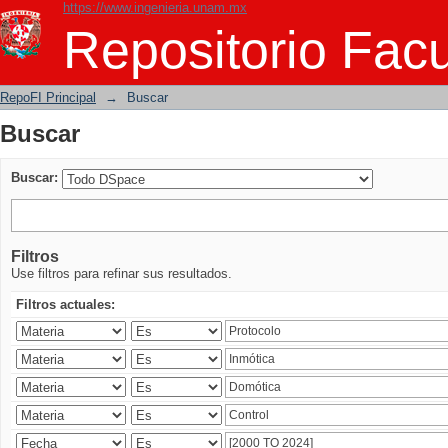
https://www.ingenieria.unam.mx
Buscar
Repositorio Facu
RepoFI Principal
→
Buscar
Buscar
Buscar:
Filtros
Use filtros para refinar sus resultados.
Filtros actuales: