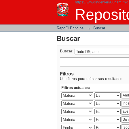
https://www.ingenieria.unam.mx
Buscar
Reposito
RepoFI Principal
→
Buscar
Buscar
Buscar:
Filtros
Use filtros para refinar sus resultados.
Filtros actuales: