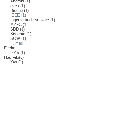
Android (1)
aves (1)
Diseño (1)
IEEE (1)
Ingeniería de sofware (1)
MZFC (1)
SDD (1)
Sistema (1)
SOW (1)
... más
Fecha
2015 (1)
Has File(s)
Yes (1)