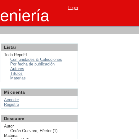
Login
eniería
Listar
Todo RepoFI
Comunidades & Colecciones
Por fecha de publicación
Autores
Títulos
Materias
Mi cuenta
Acceder
Registro
Descubre
Autor
Cerón Guevara, Héctor (1)
Materia