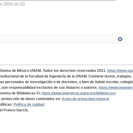
or
(
2015-10-12
)
tónoma de México UNAM. Todos los derechos reservados 2021.
https://www.u
institucional de la Facultad de Ingeniería de la UNAM. Contiene textos, trabajos
cas personales de investigación o de docentes, o bien de índole escolar, colegia
, son responsabilidad exclusiva de sus titulares o autores.
https://www.ingenie
istema de Bibliotecas F.I.
https://www.ingenieria.unam.mx/bibliotecas/
de protección de datos contenidos en:
Aviso de privacidad integral
olíticas:
Política de calidad
el Franco García.