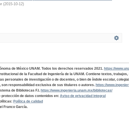
or
(
2015-10-12
)
tónoma de México UNAM. Todos los derechos reservados 2021.
https://www.u
institucional de la Facultad de Ingeniería de la UNAM. Contiene textos, trabajos
cas personales de investigación o de docentes, o bien de índole escolar, colegia
, son responsabilidad exclusiva de sus titulares o autores.
https://www.ingenie
istema de Bibliotecas F.I.
https://www.ingenieria.unam.mx/bibliotecas/
de protección de datos contenidos en:
Aviso de privacidad integral
olíticas:
Política de calidad
el Franco García.