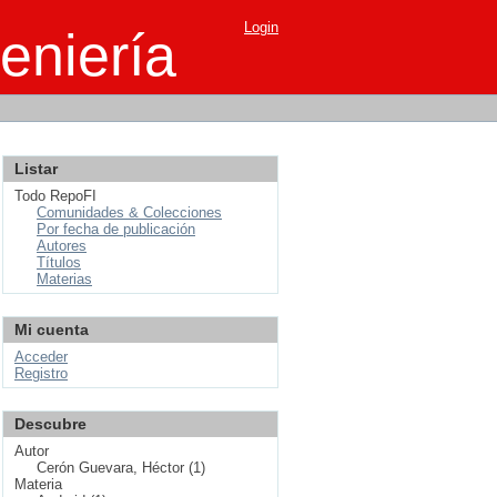
Login
eniería
Listar
Todo RepoFI
Comunidades & Colecciones
Por fecha de publicación
Autores
Títulos
Materias
Mi cuenta
Acceder
Registro
Descubre
Autor
Cerón Guevara, Héctor (1)
Materia