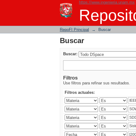
https://www.ingenieria.unam.mx
Buscar
Reposito
RepoFI Principal
→
Buscar
Buscar
Buscar:
Filtros
Use filtros para refinar sus resultados.
Filtros actuales: