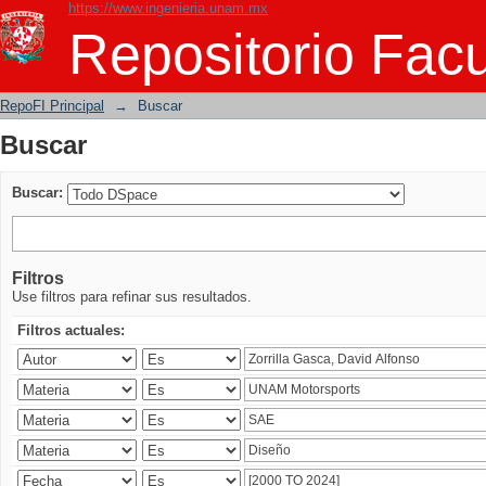
https://www.ingenieria.unam.mx
Buscar
Repositorio Facu
RepoFI Principal
→
Buscar
Buscar
Buscar:
Filtros
Use filtros para refinar sus resultados.
Filtros actuales: