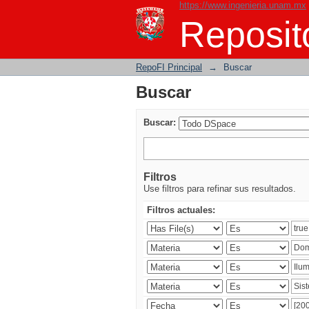
https://www.ingenieria.unam.mx
Buscar
Reposito
RepoFI Principal
→
Buscar
Buscar
Buscar:
Filtros
Use filtros para refinar sus resultados.
Filtros actuales: