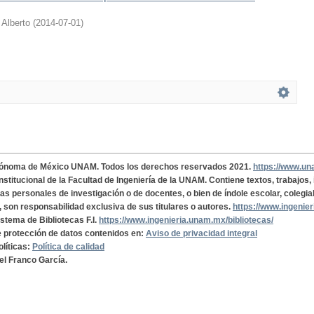
 Alberto
(
2014-07-01
)
tónoma de México UNAM. Todos los derechos reservados 2021.
https://www.u
institucional de la Facultad de Ingeniería de la UNAM. Contiene textos, trabajos
cas personales de investigación o de docentes, o bien de índole escolar, colegia
, son responsabilidad exclusiva de sus titulares o autores.
https://www.ingenie
istema de Bibliotecas F.I.
https://www.ingenieria.unam.mx/bibliotecas/
de protección de datos contenidos en:
Aviso de privacidad integral
olíticas:
Política de calidad
el Franco García.