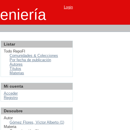
Login
eniería
Listar
Todo RepoFI
Comunidades & Colecciones
Por fecha de publicación
Autores
Títulos
Materias
Mi cuenta
Acceder
Registro
Descubre
Autor
Gómez Flores, Víctor Alberto (1)
Materia