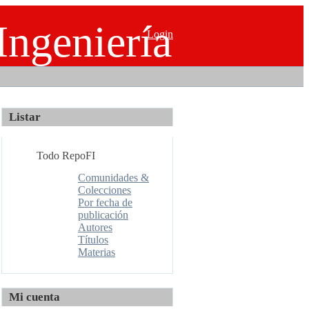
Ingeniería
Login
Listar
Todo RepoFI
Comunidades &
Colecciones
Por fecha de
publicación
Autores
Títulos
Materias
Mi cuenta