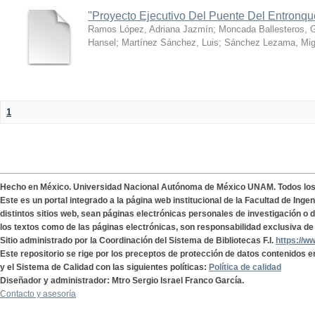
"Proyecto Ejecutivo Del Puente Del Entronq
Ramos López, Adriana Jazmín
;
Moncada Ballesteros, 
Hansel
;
Martínez Sánchez, Luis
;
Sánchez Lezama, Mig
1
Hecho en México. Universidad Nacional Autónoma de México UNAM. Todos lo
Este es un portal integrado a la página web institucional de la Facultad de Ing
distintos sitios web, sean páginas electrónicas personales de investigación o de
los textos como de las páginas electrónicas, son responsabilidad exclusiva de 
Sitio administrado por la Coordinación del Sistema de Bibliotecas F.I.
https://w
Este repositorio se rige por los preceptos de protección de datos contenidos e
y el Sistema de Calidad con las siguientes políticas:
Política de calidad
Diseñador y administrador: Mtro Sergio Israel Franco García.
Contacto y asesoría