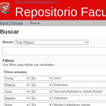
https://www.ingenieria.unam.mx
Buscar
Repositorio Facu
RepoFI Principal
→
Buscar
Buscar
Buscar:
Filtros
Use filtros para refinar sus resultados.
Filtros actuales: