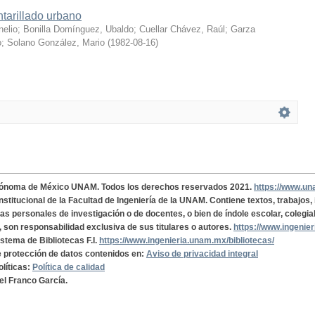
tarillado urbano
nelio
;
Bonilla Domínguez, Ubaldo
;
Cuellar Chávez, Raúl
;
Garza
o
;
Solano González, Mario
(
1982-08-16
)
tónoma de México UNAM. Todos los derechos reservados 2021.
https://www.u
institucional de la Facultad de Ingeniería de la UNAM. Contiene textos, trabajos
cas personales de investigación o de docentes, o bien de índole escolar, colegia
, son responsabilidad exclusiva de sus titulares o autores.
https://www.ingenie
istema de Bibliotecas F.I.
https://www.ingenieria.unam.mx/bibliotecas/
de protección de datos contenidos en:
Aviso de privacidad integral
olíticas:
Política de calidad
el Franco García.