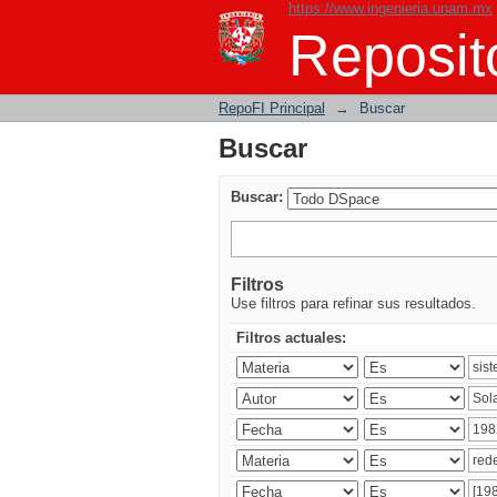
https://www.ingenieria.unam.mx
Buscar
Reposito
RepoFI Principal
→
Buscar
Buscar
Buscar:
Filtros
Use filtros para refinar sus resultados.
Filtros actuales: