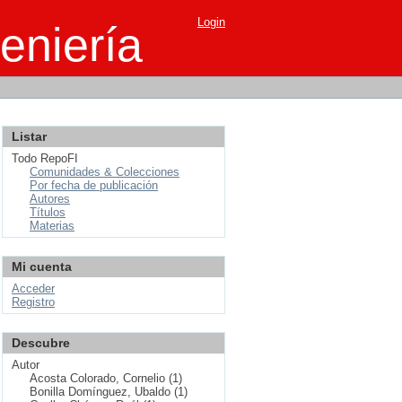
Login
eniería
Listar
Todo RepoFI
Comunidades & Colecciones
Por fecha de publicación
Autores
Títulos
Materias
Mi cuenta
Acceder
Registro
Descubre
Autor
Acosta Colorado, Cornelio (1)
Bonilla Domínguez, Ubaldo (1)