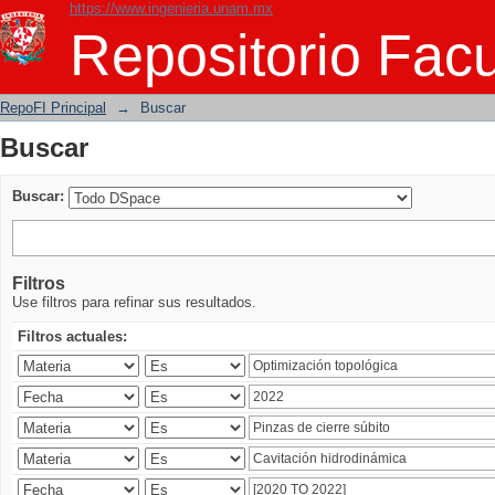
https://www.ingenieria.unam.mx
Buscar
Repositorio Facu
RepoFI Principal
→
Buscar
Buscar
Buscar:
Filtros
Use filtros para refinar sus resultados.
Filtros actuales: