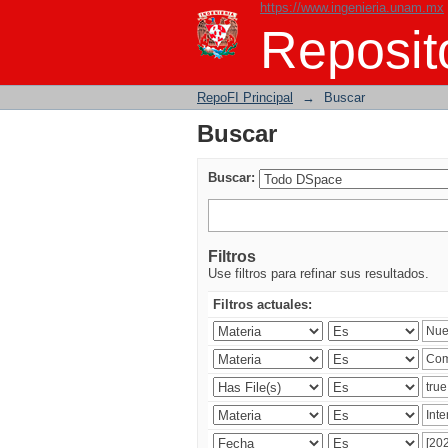
https://www.ingenieria.unam.mx
Buscar
Reposito
RepoFI Principal
→
Buscar
Buscar
Buscar:
Filtros
Use filtros para refinar sus resultados.
Filtros actuales: