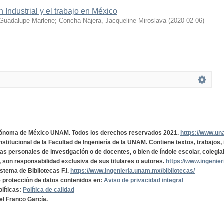
 Industrial y el trabajo en México
Guadalupe Marlene
;
Concha Nájera, Jacqueline Miroslava
(
2020-02-06
)
tónoma de México UNAM. Todos los derechos reservados 2021.
https://www.u
institucional de la Facultad de Ingeniería de la UNAM. Contiene textos, trabajos
cas personales de investigación o de docentes, o bien de índole escolar, colegia
, son responsabilidad exclusiva de sus titulares o autores.
https://www.ingenie
istema de Bibliotecas F.I.
https://www.ingenieria.unam.mx/bibliotecas/
de protección de datos contenidos en:
Aviso de privacidad integral
olíticas:
Política de calidad
el Franco García.