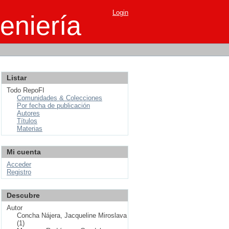
Login
eniería
Listar
Todo RepoFI
Comunidades & Colecciones
Por fecha de publicación
Autores
Títulos
Materias
Mi cuenta
Acceder
Registro
Descubre
Autor
Concha Nájera, Jacqueline Miroslava
(1)