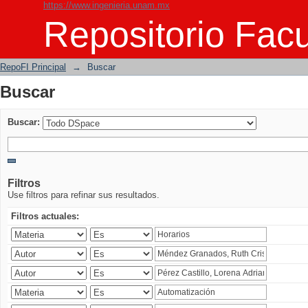
https://www.ingenieria.unam.mx
Buscar
Repositorio Facu
RepoFI Principal
→
Buscar
Buscar
Buscar:
Filtros
Use filtros para refinar sus resultados.
Filtros actuales: