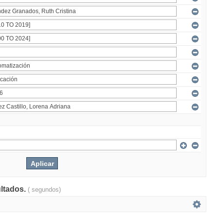
ultados.
( segundos)