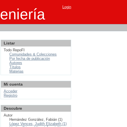
Login
eniería
Listar
Todo RepoFI
Comunidades & Colecciones
Por fecha de publicación
Autores
Títulos
Materias
Mi cuenta
Acceder
Registro
Descubre
Autor
Hernández González, Fabián (1)
López Vences, Judith Elizabeth (1)