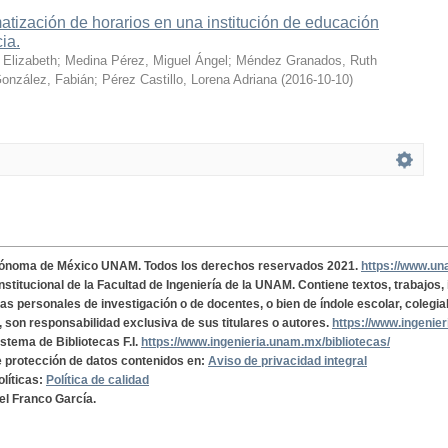
tización de horarios en una institución de educación
cia.
 Elizabeth
;
Medina Pérez, Miguel Ángel
;
Méndez Granados, Ruth
onzález, Fabián
;
Pérez Castillo, Lorena Adriana
(
2016-10-10
)
tónoma de México UNAM. Todos los derechos reservados 2021.
https://www.u
institucional de la Facultad de Ingeniería de la UNAM. Contiene textos, trabajos
cas personales de investigación o de docentes, o bien de índole escolar, colegia
, son responsabilidad exclusiva de sus titulares o autores.
https://www.ingenie
istema de Bibliotecas F.I.
https://www.ingenieria.unam.mx/bibliotecas/
de protección de datos contenidos en:
Aviso de privacidad integral
olíticas:
Política de calidad
el Franco García.