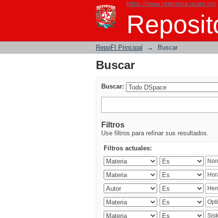
https://www.ingenieria.unam.mx
Buscar
Reposito
RepoFI Principal
→
Buscar
Buscar
Buscar:
Filtros
Use filtros para refinar sus resultados.
Filtros actuales: