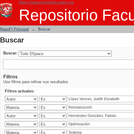
https://www.ingenieria.unam.mx
Buscar
Repositorio Facu
RepoFI Principal
→
Buscar
Buscar
Buscar:
Filtros
Use filtros para refinar sus resultados.
Filtros actuales: