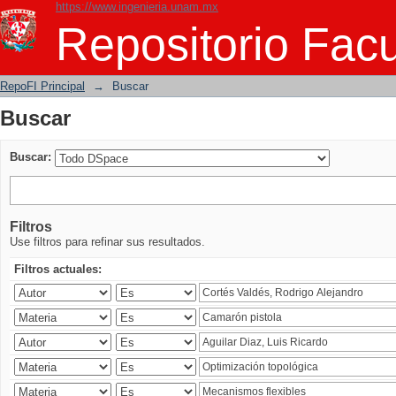
https://www.ingenieria.unam.mx
Buscar
Repositorio Facu
RepoFI Principal
→
Buscar
Buscar
Buscar:
Filtros
Use filtros para refinar sus resultados.
Filtros actuales: