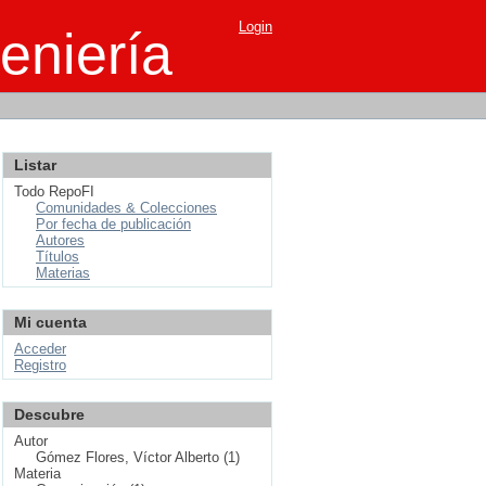
Login
eniería
Listar
Todo RepoFI
Comunidades & Colecciones
Por fecha de publicación
Autores
Títulos
Materias
Mi cuenta
Acceder
Registro
Descubre
Autor
Gómez Flores, Víctor Alberto (1)
Materia