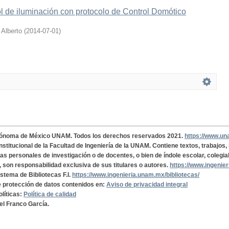
l de iluminación con protocolo de Control Domótico
 Alberto
(
2014-07-01
)
tónoma de México UNAM. Todos los derechos reservados 2021.
https://www.u
institucional de la Facultad de Ingeniería de la UNAM. Contiene textos, trabajos
cas personales de investigación o de docentes, o bien de índole escolar, colegia
, son responsabilidad exclusiva de sus titulares o autores.
https://www.ingenie
istema de Bibliotecas F.I.
https://www.ingenieria.unam.mx/bibliotecas/
de protección de datos contenidos en:
Aviso de privacidad integral
olíticas:
Política de calidad
el Franco García.