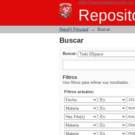
https://www.ingenieria.unam.mx
Buscar
Reposito
RepoFI Principal
→
Buscar
Buscar
Buscar:
Filtros
Use filtros para refinar sus resultados.
Filtros actuales: