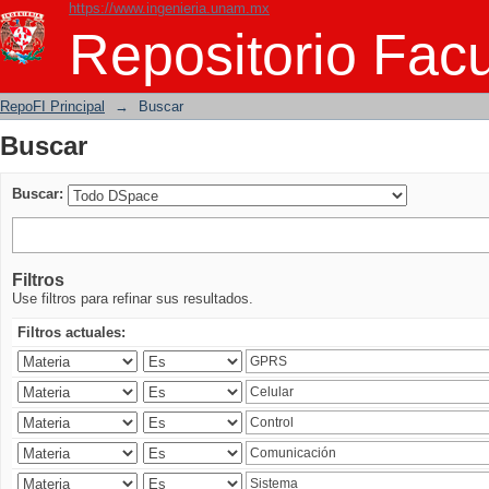
https://www.ingenieria.unam.mx
Buscar
Repositorio Facu
RepoFI Principal
→
Buscar
Buscar
Buscar:
Filtros
Use filtros para refinar sus resultados.
Filtros actuales: