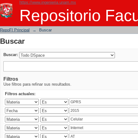
https://www.ingenieria.unam.mx
Buscar
Repositorio Facu
RepoFI Principal
→
Buscar
Buscar
Buscar:
Filtros
Use filtros para refinar sus resultados.
Filtros actuales: