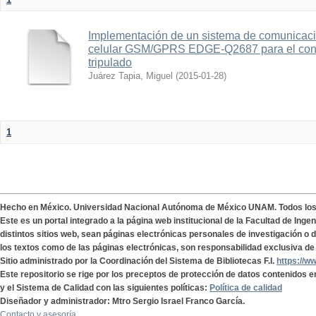
Implementación de un sistema de comunicac
celular GSM/GPRS EDGE-Q2687 para el contr
tripulado
Juárez Tapia, Miguel
(
2015-01-28
)
1
Hecho en México. Universidad Nacional Autónoma de México UNAM. Todos lo
Este es un portal integrado a la página web institucional de la Facultad de Ing
distintos sitios web, sean páginas electrónicas personales de investigación o de
los textos como de las páginas electrónicas, son responsabilidad exclusiva de 
Sitio administrado por la Coordinación del Sistema de Bibliotecas F.I.
https://w
Este repositorio se rige por los preceptos de protección de datos contenidos e
y el Sistema de Calidad con las siguientes políticas:
Política de calidad
Diseñador y administrador: Mtro Sergio Israel Franco García.
Contacto y asesoría