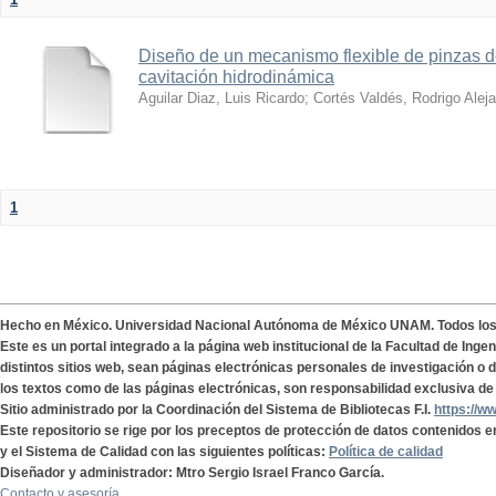
Diseño de un mecanismo flexible de pinzas de
cavitación hidrodinámica
Aguilar Diaz, Luis Ricardo
;
Cortés Valdés, Rodrigo Alej
1
Hecho en México. Universidad Nacional Autónoma de México UNAM. Todos lo
Este es un portal integrado a la página web institucional de la Facultad de Ing
distintos sitios web, sean páginas electrónicas personales de investigación o de
los textos como de las páginas electrónicas, son responsabilidad exclusiva de 
Sitio administrado por la Coordinación del Sistema de Bibliotecas F.I.
https://w
Este repositorio se rige por los preceptos de protección de datos contenidos e
y el Sistema de Calidad con las siguientes políticas:
Política de calidad
Diseñador y administrador: Mtro Sergio Israel Franco García.
Contacto y asesoría