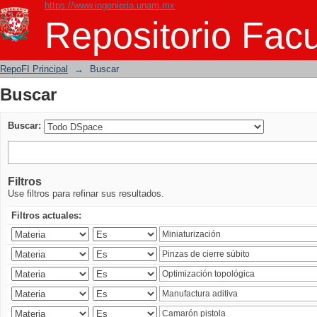
https://www.ingenieria.unam.mx
Buscar
Repositorio Facu
RepoFI Principal
→
Buscar
Buscar
Buscar:
Filtros
Use filtros para refinar sus resultados.
Filtros actuales: