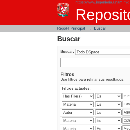
https://www.ingenieria.unam.mx
Buscar
Reposito
RepoFI Principal
→
Buscar
Buscar
Buscar:
Filtros
Use filtros para refinar sus resultados.
Filtros actuales: