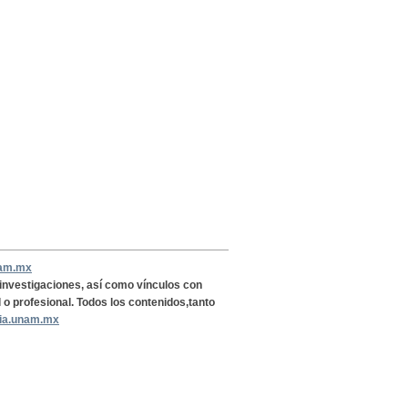
nam.mx
, investigaciones, así como vínculos con
l o profesional. Todos los contenidos,tanto
ria.unam.mx