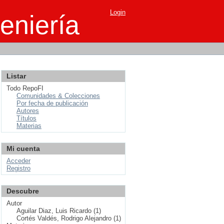
Login
eniería
Listar
Todo RepoFI
Comunidades & Colecciones
Por fecha de publicación
Autores
Títulos
Materias
Mi cuenta
Acceder
Registro
Descubre
Autor
Aguilar Diaz, Luis Ricardo (1)
Cortés Valdés, Rodrigo Alejandro (1)