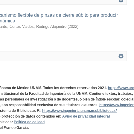
nismo flexible de pinzas de cierre súbito para producir
inámica
cardo
;
Cortés Valdés, Rodrigo Alejandro
(
2022
)
tónoma de México UNAM. Todos los derechos reservados 2021.
https://www.u
institucional de la Facultad de Ingeniería de la UNAM. Contiene textos, trabajos
cas personales de investigación o de docentes, o bien de índole escolar, colegia
, son responsabilidad exclusiva de sus titulares o autores.
https://www.ingenie
istema de Bibliotecas F.I.
https://www.ingenieria.unam.mx/bibliotecas/
de protección de datos contenidos en:
Aviso de privacidad integral
olíticas:
Política de calidad
el Franco García.