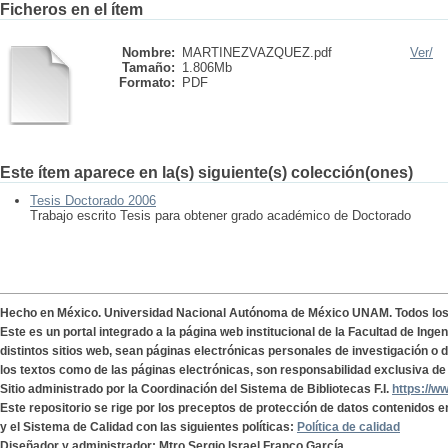
Ficheros en el ítem
Nombre:
MARTINEZVAZQUEZ.pdf
Ver/
Tamaño:
1.806Mb
Formato:
PDF
Este ítem aparece en la(s) siguiente(s) colección(ones)
Tesis Doctorado 2006
Trabajo escrito Tesis para obtener grado académico de Doctorado
Hecho en México. Universidad Nacional Autónoma de México UNAM. Todos lo
Este es un portal integrado a la página web institucional de la Facultad de Ing
distintos sitios web, sean páginas electrónicas personales de investigación o de
los textos como de las páginas electrónicas, son responsabilidad exclusiva de 
Sitio administrado por la Coordinación del Sistema de Bibliotecas F.I.
https://w
Este repositorio se rige por los preceptos de protección de datos contenidos e
y el Sistema de Calidad con las siguientes políticas:
Política de calidad
Diseñador y administrador: Mtro Sergio Israel Franco García.