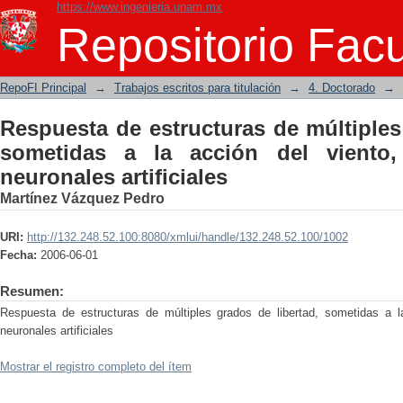
https://www.ingenieria.unam.mx
Respuesta de estructuras de múltiples
Repositorio Facu
del viento, al emplear redes neuronales 
RepoFI Principal
→
Trabajos escritos para titulación
→
4. Doctorado
→
Respuesta de estructuras de múltiples
sometidas a la acción del viento,
neuronales artificiales
Martínez Vázquez Pedro
URI:
http://132.248.52.100:8080/xmlui/handle/132.248.52.100/1002
Fecha:
2006-06-01
Resumen:
Respuesta de estructuras de múltiples grados de libertad, sometidas a l
neuronales artificiales
Mostrar el registro completo del ítem