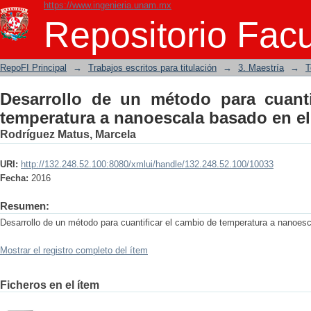
https://www.ingenieria.unam.mx
Desarrollo de un método para cuantif
Repositorio Facu
basado en el efecto fototérmico.
RepoFI Principal
→
Trabajos escritos para titulación
→
3. Maestría
→
T
Desarrollo de un método para cuanti
temperatura a nanoescala basado en el 
Rodríguez Matus, Marcela
URI:
http://132.248.52.100:8080/xmlui/handle/132.248.52.100/10033
Fecha:
2016
Resumen:
Desarrollo de un método para cuantificar el cambio de temperatura a nanoesc
Mostrar el registro completo del ítem
Ficheros en el ítem