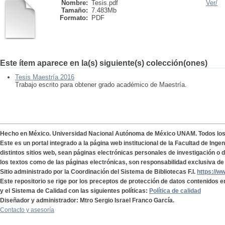
Nombre:
Tesis.pdf
Ver/
Tamaño:
7.483Mb
Formato:
PDF
Este ítem aparece en la(s) siguiente(s) colección(ones)
Tesis Maestría 2016
Trabajo escrito para obtener grado académico de Maestría.
Hecho en México. Universidad Nacional Autónoma de México UNAM. Todos lo
Este es un portal integrado a la página web institucional de la Facultad de Ing
distintos sitios web, sean páginas electrónicas personales de investigación o de
los textos como de las páginas electrónicas, son responsabilidad exclusiva de 
Sitio administrado por la Coordinación del Sistema de Bibliotecas F.I.
https://w
Este repositorio se rige por los preceptos de protección de datos contenidos e
y el Sistema de Calidad con las siguientes políticas:
Política de calidad
Diseñador y administrador: Mtro Sergio Israel Franco García.
Contacto y asesoría