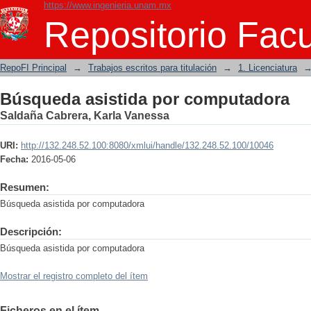
https://www.ingenieria.unam.mx
Búsqueda asistida por computadora
Repositorio Facu
RepoFI Principal
→
Trabajos escritos para titulación
→
1. Licenciatura
Búsqueda asistida por computadora
Saldaña Cabrera, Karla Vanessa
URI:
http://132.248.52.100:8080/xmlui/handle/132.248.52.100/10046
Fecha:
2016-05-06
Resumen:
Búsqueda asistida por computadora
Descripción:
Búsqueda asistida por computadora
Mostrar el registro completo del ítem
Ficheros en el ítem