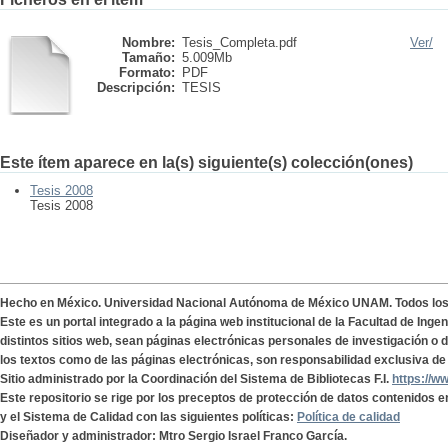
Nombre:
Tesis_Completa.pdf
Ver/
Tamaño:
5.009Mb
Formato:
PDF
Descripción:
TESIS
Este ítem aparece en la(s) siguiente(s) colección(ones)
Tesis 2008
Tesis 2008
Hecho en México. Universidad Nacional Autónoma de México UNAM. Todos lo
Este es un portal integrado a la página web institucional de la Facultad de Ing
distintos sitios web, sean páginas electrónicas personales de investigación o de
los textos como de las páginas electrónicas, son responsabilidad exclusiva de 
Sitio administrado por la Coordinación del Sistema de Bibliotecas F.I.
https://w
Este repositorio se rige por los preceptos de protección de datos contenidos e
y el Sistema de Calidad con las siguientes políticas:
Política de calidad
Diseñador y administrador: Mtro Sergio Israel Franco García.