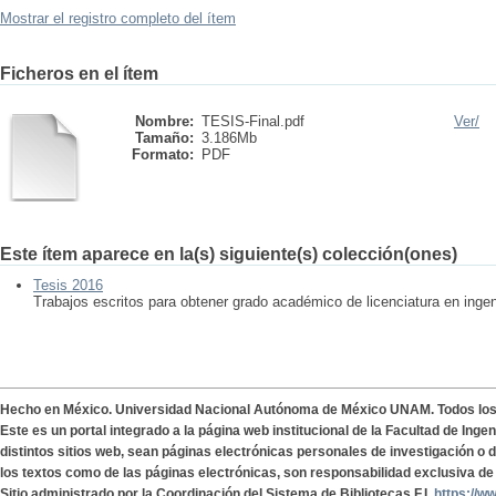
Mostrar el registro completo del ítem
Ficheros en el ítem
Nombre:
TESIS-Final.pdf
Ver/
Tamaño:
3.186Mb
Formato:
PDF
Este ítem aparece en la(s) siguiente(s) colección(ones)
Tesis 2016
Trabajos escritos para obtener grado académico de licenciatura en ingen
Hecho en México. Universidad Nacional Autónoma de México UNAM. Todos lo
Este es un portal integrado a la página web institucional de la Facultad de Ing
distintos sitios web, sean páginas electrónicas personales de investigación o de
los textos como de las páginas electrónicas, son responsabilidad exclusiva de 
Sitio administrado por la Coordinación del Sistema de Bibliotecas F.I.
https://w