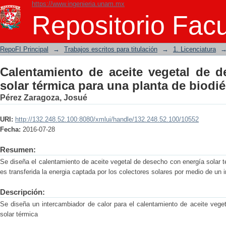
https://www.ingenieria.unam.mx
Calentamiento de aceite vegetal de d
Repositorio Facu
planta de biodiésel
RepoFI Principal
→
Trabajos escritos para titulación
→
1. Licenciatura
Calentamiento de aceite vegetal de 
solar térmica para una planta de biodié
Pérez Zaragoza, Josué
URI:
http://132.248.52.100:8080/xmlui/handle/132.248.52.100/10552
Fecha:
2016-07-28
Resumen:
Se diseña el calentamiento de aceite vegetal de desecho con energía solar t
es transferida la energia captada por los colectores solares por medio de un 
Descripción:
Se diseña un intercambiador de calor para el calentamiento de aceite vege
solar térmica