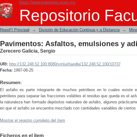
https://www.ingenieria.unam.mx
Pavimentos: Asfaltos, emulsiones y adi
Repositorio Facu
RepoFI Principal
→
División de Educación Continua y a Distancia
→
Mine
Pavimentos: Asfaltos, emulsiones y adi
Zerecero Galicia, Sergio
URI:
http://132.248.52.100:8080/xmlui/handle/132.248.52.100/10737
Fecha:
1997-06-25
Resumen:
El asfalto es parte integrante de muchos petróleos en lo cuales existe 
petróleos para separar las fracciones volátiles el residuo que queda es el a
la naturaleza han formado depósitos naturales de asfalto, algunos prácticame
en que el asfalto se encuentra mezclado con cantidades variables de ciertos
Mostrar el registro completo del ítem
Ficheros en el ítem