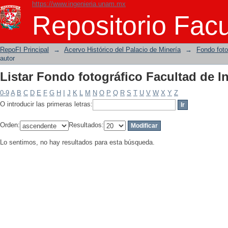
https://www.ingenieria.unam.mx
Listar Fondo fotográfico Facultad de I
Repositorio Facu
RepoFI Principal
→
Acervo Histórico del Palacio de Minería
→
Fondo foto
autor
Listar Fondo fotográfico Facultad de I
0-9
A
B
C
D
E
F
G
H
I
J
K
L
M
N
O
P
Q
R
S
T
U
V
W
X
Y
Z
O introducir las primeras letras:
Orden:
Resultados:
Lo sentimos, no hay resultados para esta búsqueda.