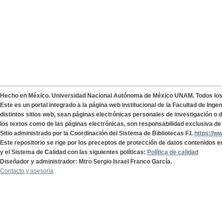
Hecho en México. Universidad Nacional Autónoma de México UNAM. Todos lo
Este es un portal integrado a la página web institucional de la Facultad de Ing
distintos sitios web, sean páginas electrónicas personales de investigación o de
los textos como de las páginas electrónicas, son responsabilidad exclusiva de 
Sitio administrado por la Coordinación del Sistema de Bibliotecas F.I.
https://w
Este repositorio se rige por los preceptos de protección de datos contenidos e
y el Sistema de Calidad con las siguientes políticas:
Política de calidad
Diseñador y administrador: Mtro Sergio Israel Franco García.
Contacto y asesoría