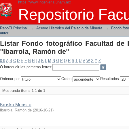
https://www.ingenieria.unam.mx
Listar Fondo fotográfico Facultad de I
Repositorio Facu
RepoFI Principal
→
Acervo Histórico del Palacio de Minería
→
Fondo foto
autor
Listar Fondo fotográfico Facultad de 
"Ibarrola, Ramón de"
0-9
A
B
C
D
E
F
G
H
I
J
K
L
M
N
O
P
Q
R
S
T
U
V
W
X
Y
Z
O introducir las primeras letras:
Ordenar por:
Orden:
Resultados:
Mostrando ítems 1-1 de 1
Kiosko Morisco
Ibarrola, Ramón de
(
2016-10-21
)