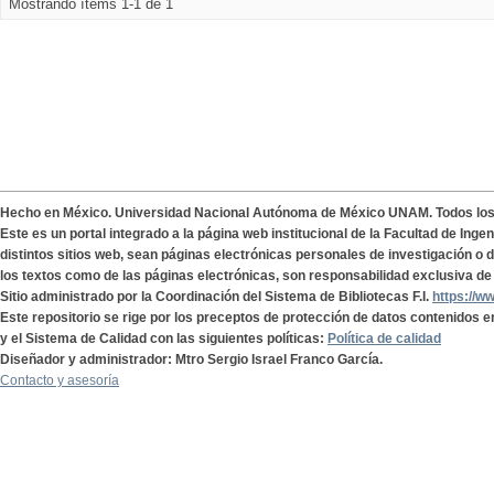
Mostrando ítems 1-1 de 1
Hecho en México. Universidad Nacional Autónoma de México UNAM. Todos lo
Este es un portal integrado a la página web institucional de la Facultad de Ing
distintos sitios web, sean páginas electrónicas personales de investigación o de
los textos como de las páginas electrónicas, son responsabilidad exclusiva de 
Sitio administrado por la Coordinación del Sistema de Bibliotecas F.I.
https://w
Este repositorio se rige por los preceptos de protección de datos contenidos e
y el Sistema de Calidad con las siguientes políticas:
Política de calidad
Diseñador y administrador: Mtro Sergio Israel Franco García.
Contacto y asesoría