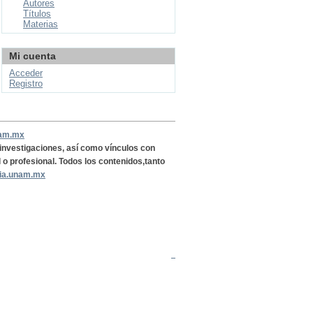
Autores
Títulos
Materias
Mi cuenta
Acceder
Registro
nam.mx
, investigaciones, así como vínculos con
l o profesional. Todos los contenidos,tanto
ria.unam.mx