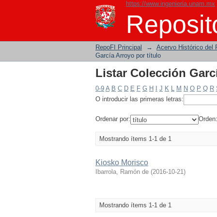
https://www.ingenieria.unam.mx
Listar Colección Garcí
Reposito
RepoFI Principal
→
Acervo Histórico del 
García Arroyo por título
Listar Colección Garcí
0-9
A
B
C
D
E
F
G
H
I
J
K
L
M
N
O
P
Q
R
O introducir las primeras letras:
Ordenar por:
Orden
Mostrando ítems 1-1 de 1
Kiosko Morisco
Ibarrola, Ramón de
(
2016-10-21
)
Mostrando ítems 1-1 de 1