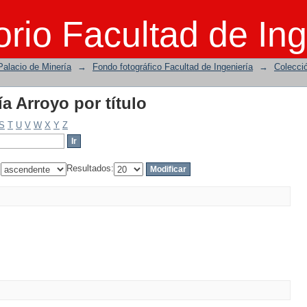
a Arroyo por título
rio Facultad de Ing
Palacio de Minería
→
Fondo fotográfico Facultad de Ingeniería
→
Colecci
a Arroyo por título
S
T
U
V
W
X
Y
Z
:
Resultados: