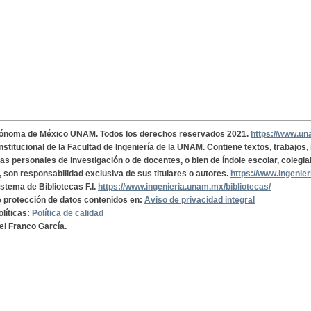
tónoma de México UNAM. Todos los derechos reservados 2021.
https://www.u
institucional de la Facultad de Ingeniería de la UNAM. Contiene textos, trabajos
cas personales de investigación o de docentes, o bien de índole escolar, colegia
, son responsabilidad exclusiva de sus titulares o autores.
https://www.ingenie
istema de Bibliotecas F.I.
https://www.ingenieria.unam.mx/bibliotecas/
de protección de datos contenidos en:
Aviso de privacidad integral
olíticas:
Política de calidad
el Franco García.