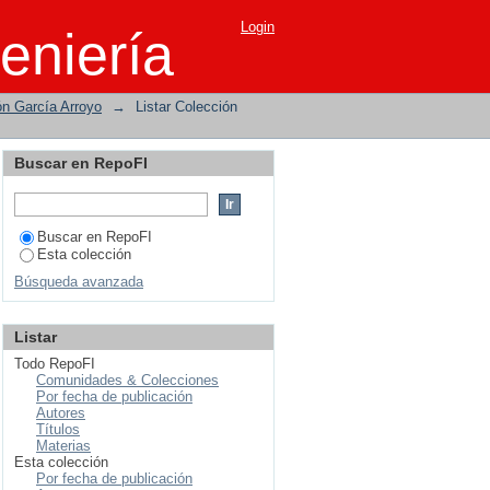
Login
eniería
ón García Arroyo
→
Listar Colección
Buscar en RepoFI
Buscar en RepoFI
Esta colección
Búsqueda avanzada
Listar
Todo RepoFI
Comunidades & Colecciones
Por fecha de publicación
Autores
Títulos
Materias
Esta colección
Por fecha de publicación