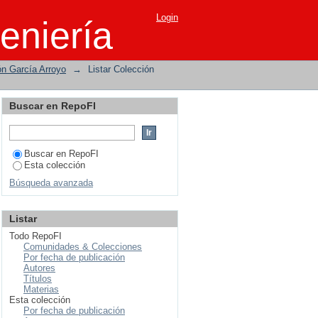
Login
eniería
ón García Arroyo
→
Listar Colección
Buscar en RepoFI
Buscar en RepoFI
Esta colección
Búsqueda avanzada
Listar
Todo RepoFI
Comunidades & Colecciones
Por fecha de publicación
Autores
Títulos
Materias
Esta colección
Por fecha de publicación