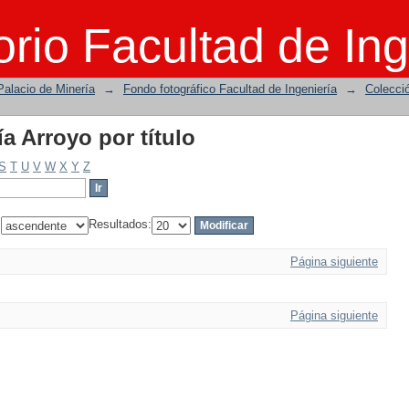
a Arroyo por título
rio Facultad de Ing
Palacio de Minería
→
Fondo fotográfico Facultad de Ingeniería
→
Colecci
a Arroyo por título
S
T
U
V
W
X
Y
Z
:
Resultados:
Página siguiente
Página siguiente