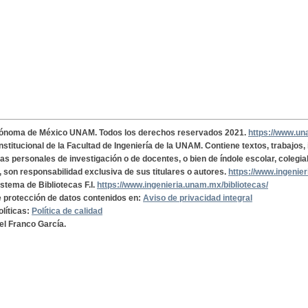
tónoma de México UNAM. Todos los derechos reservados 2021.
https://www.u
institucional de la Facultad de Ingeniería de la UNAM. Contiene textos, trabajos
cas personales de investigación o de docentes, o bien de índole escolar, colegia
, son responsabilidad exclusiva de sus titulares o autores.
https://www.ingenie
istema de Bibliotecas F.I.
https://www.ingenieria.unam.mx/bibliotecas/
de protección de datos contenidos en:
Aviso de privacidad integral
olíticas:
Política de calidad
el Franco García.