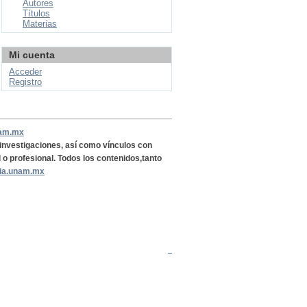
Autores
Títulos
Materias
Mi cuenta
Acceder
Registro
nam.mx
, investigaciones, así como vínculos con
l o profesional. Todos los contenidos,tanto
ria.unam.mx