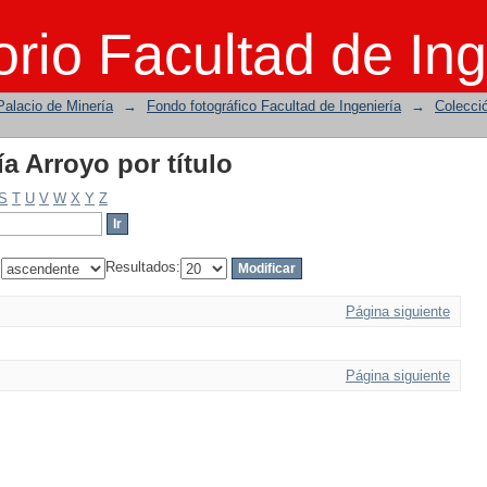
a Arroyo por título
rio Facultad de Ing
Palacio de Minería
→
Fondo fotográfico Facultad de Ingeniería
→
Colecci
a Arroyo por título
S
T
U
V
W
X
Y
Z
:
Resultados:
Página siguiente
Página siguiente