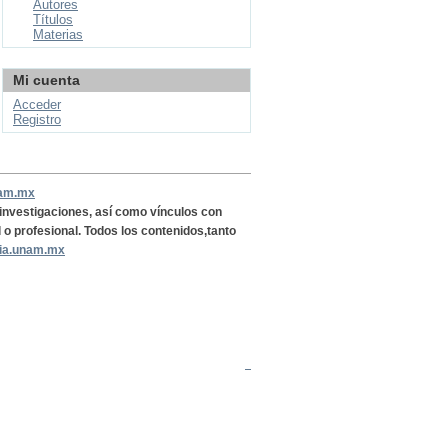
Autores
Títulos
Materias
Mi cuenta
Acceder
Registro
nam.mx
, investigaciones, así como vínculos con
l o profesional. Todos los contenidos,tanto
ria.unam.mx