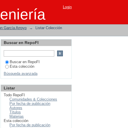
Login
eniería
ón García Arroyo
→
Listar Colección
Buscar en RepoFI
Buscar en RepoFI
Esta colección
Búsqueda avanzada
Listar
Todo RepoFI
Comunidades & Colecciones
Por fecha de publicación
Autores
Títulos
Materias
Esta colección
Por fecha de publicación