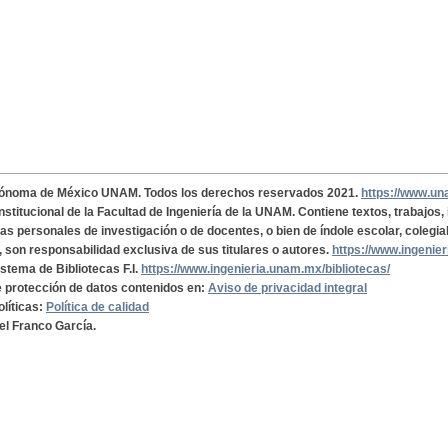
tónoma de México UNAM. Todos los derechos reservados 2021.
https://www.u
institucional de la Facultad de Ingeniería de la UNAM. Contiene textos, trabajos
cas personales de investigación o de docentes, o bien de índole escolar, colegia
, son responsabilidad exclusiva de sus titulares o autores.
https://www.ingenie
istema de Bibliotecas F.I.
https://www.ingenieria.unam.mx/bibliotecas/
de protección de datos contenidos en:
Aviso de privacidad integral
olíticas:
Política de calidad
el Franco García.