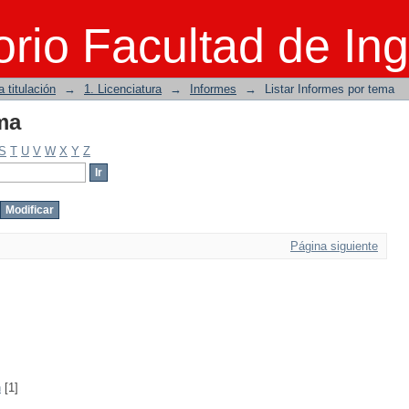
ma
rio Facultad de Ing
 titulación
→
1. Licenciatura
→
Informes
→
Listar Informes por tema
ma
S
T
U
V
W
X
Y
Z
Página siguiente
n
[1]