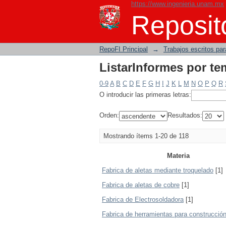
https://www.ingenieria.unam.mx
ListarInformes por te
Reposito
RepoFI Principal
→
Trabajos escritos para
ListarInformes por te
0-9
A
B
C
D
E
F
G
H
I
J
K
L
M
N
O
P
Q
R
O introducir las primeras letras:
Orden:
Resultados:
Mostrando ítems 1-20 de 118
Materia
Fabrica de aletas mediante troquelado
[1]
Fabrica de aletas de cobre
[1]
Fabrica de Electrosoldadora
[1]
Fabrica de herramientas para construcció