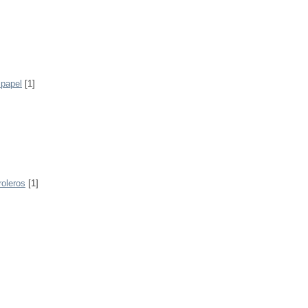
 papel
[1]
roleros
[1]