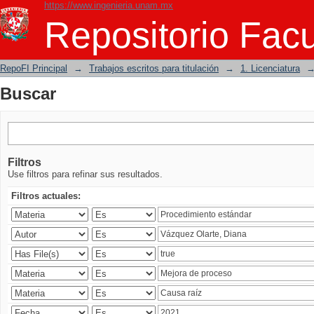
https://www.ingenieria.unam.mx
Buscar
Repositorio Facu
RepoFI Principal
→
Trabajos escritos para titulación
→
1. Licenciatura
Buscar
Filtros
Use filtros para refinar sus resultados.
Filtros actuales: