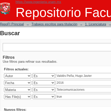
https://www.ingenieria.unam.mx
Buscar
Repositorio Facu
RepoFI Principal
→
Trabajos escritos para titulación
→
1. Licenciatura
Buscar
Filtros
Use filtros para refinar sus resultados.
Filtros actuales:
Nuevos filtros: