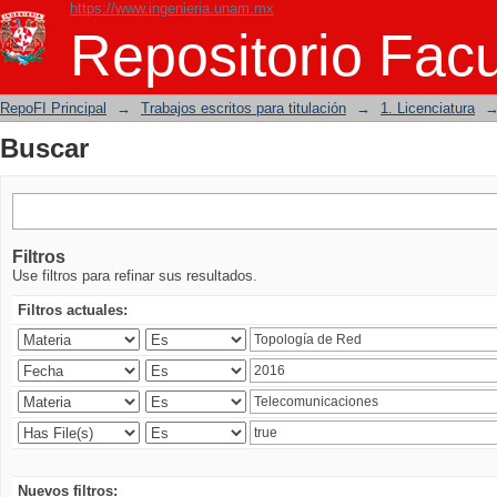
https://www.ingenieria.unam.mx
Buscar
Repositorio Facu
RepoFI Principal
→
Trabajos escritos para titulación
→
1. Licenciatura
Buscar
Filtros
Use filtros para refinar sus resultados.
Filtros actuales:
Nuevos filtros: