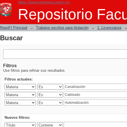
https://www.ingenieria.unam.mx
Buscar
Repositorio Facu
RepoFI Principal
→
Trabajos escritos para titulación
→
1. Licenciatura
Buscar
Filtros
Use filtros para refinar sus resultados.
Filtros actuales:
Nuevos filtros: