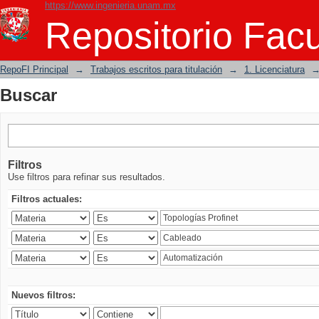
https://www.ingenieria.unam.mx
Buscar
Repositorio Facu
RepoFI Principal
→
Trabajos escritos para titulación
→
1. Licenciatura
Buscar
Filtros
Use filtros para refinar sus resultados.
Filtros actuales:
Nuevos filtros: