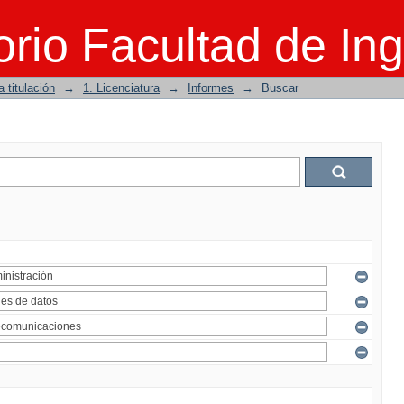
rio Facultad de Ing
 titulación
→
1. Licenciatura
→
Informes
→
Buscar