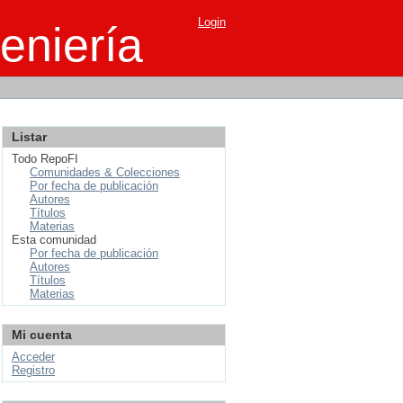
Login
eniería
Listar
Todo RepoFI
Comunidades & Colecciones
Por fecha de publicación
Autores
Títulos
Materias
Esta comunidad
Por fecha de publicación
Autores
Títulos
Materias
Mi cuenta
Acceder
Registro