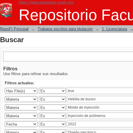
https://www.ingenieria.unam.mx
Buscar
Repositorio Facu
RepoFI Principal
→
Trabajos escritos para titulación
→
1. Licenciatura
Buscar
Filtros
Use filtros para refinar sus resultados.
Filtros actuales: