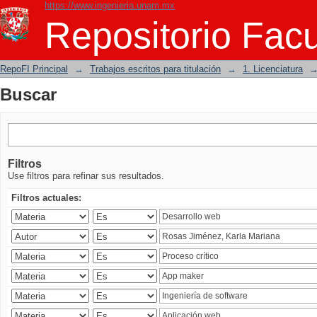
https://www.ingenieria.unam.mx
Buscar
Repositorio Facu
RepoFI Principal
→
Trabajos escritos para titulación
→
1. Licenciatura
Buscar
Filtros
Use filtros para refinar sus resultados.
Filtros actuales: