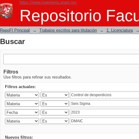
https://www.ingenieria.unam.mx
Buscar
Repositorio Facu
RepoFI Principal
→
Trabajos escritos para titulación
→
1. Licenciatura
Buscar
Filtros
Use filtros para refinar sus resultados.
Filtros actuales:
Nuevos filtros: