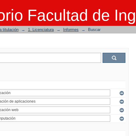
rio Facultad de Ing
 titulación
→
1. Licenciatura
→
Informes
→
Buscar