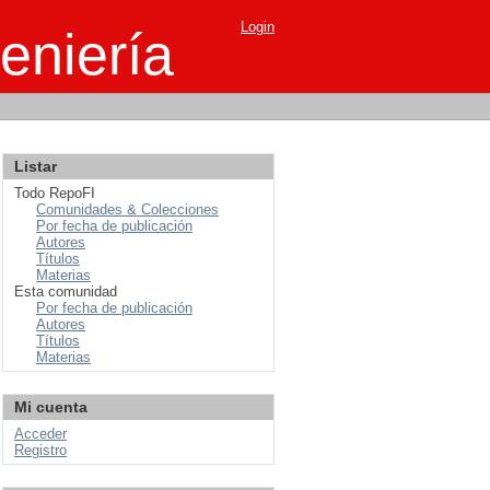
Login
eniería
Listar
Todo RepoFI
Comunidades & Colecciones
Por fecha de publicación
Autores
Títulos
Materias
Esta comunidad
Por fecha de publicación
Autores
Títulos
Materias
Mi cuenta
Acceder
Registro