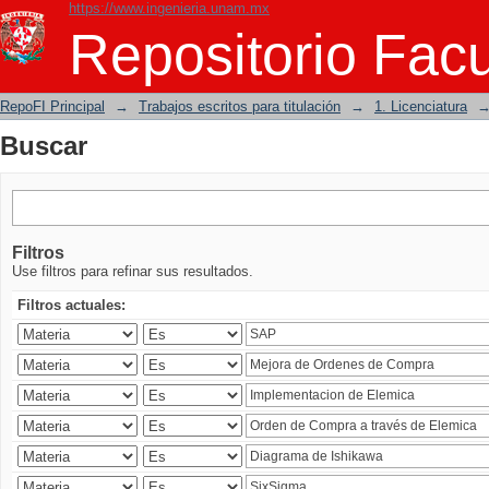
https://www.ingenieria.unam.mx
Buscar
Repositorio Facu
RepoFI Principal
→
Trabajos escritos para titulación
→
1. Licenciatura
Buscar
Filtros
Use filtros para refinar sus resultados.
Filtros actuales: