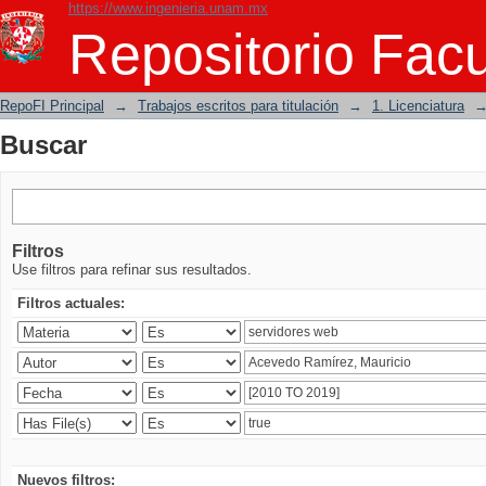
https://www.ingenieria.unam.mx
Buscar
Repositorio Facu
RepoFI Principal
→
Trabajos escritos para titulación
→
1. Licenciatura
Buscar
Filtros
Use filtros para refinar sus resultados.
Filtros actuales:
Nuevos filtros: