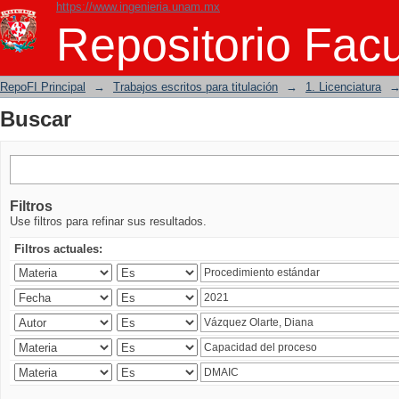
https://www.ingenieria.unam.mx
Buscar
Repositorio Facu
RepoFI Principal
→
Trabajos escritos para titulación
→
1. Licenciatura
Buscar
Filtros
Use filtros para refinar sus resultados.
Filtros actuales: