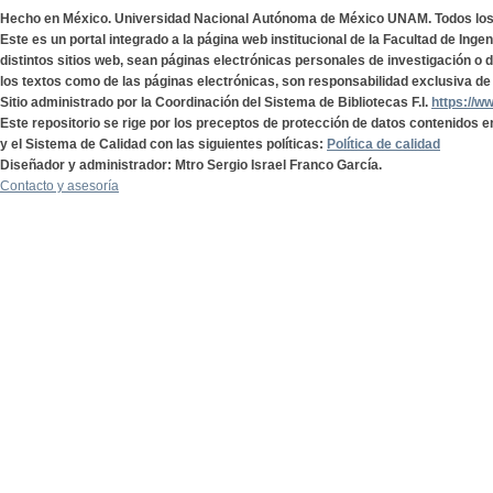
Hecho en México. Universidad Nacional Autónoma de México UNAM. Todos lo
Este es un portal integrado a la página web institucional de la Facultad de Ing
distintos sitios web, sean páginas electrónicas personales de investigación o de
los textos como de las páginas electrónicas, son responsabilidad exclusiva de 
Sitio administrado por la Coordinación del Sistema de Bibliotecas F.I.
https://w
Este repositorio se rige por los preceptos de protección de datos contenidos e
y el Sistema de Calidad con las siguientes políticas:
Política de calidad
Diseñador y administrador: Mtro Sergio Israel Franco García.
Contacto y asesoría