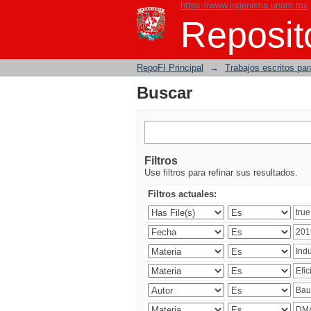
https://www.ingenieria.unam.mx
Buscar
Reposito
RepoFI Principal
→
Trabajos escritos para
Buscar
Filtros
Use filtros para refinar sus resultados.
Filtros actuales: