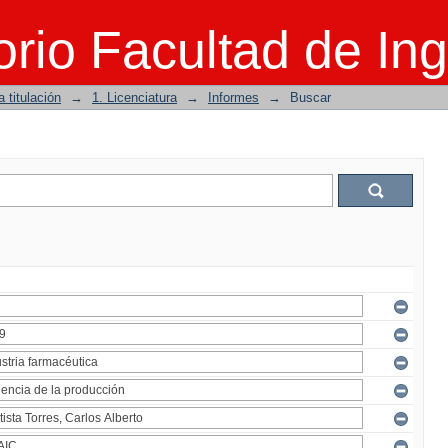
rio Facultad de Ing
 titulación
→
1. Licenciatura
→
Informes
→
Buscar