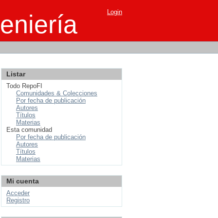
Login
eniería
Listar
Todo RepoFI
Comunidades & Colecciones
Por fecha de publicación
Autores
Títulos
Materias
Esta comunidad
Por fecha de publicación
Autores
Títulos
Materias
Mi cuenta
Acceder
Registro