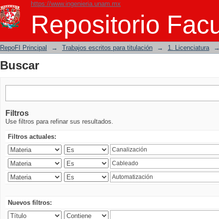
https://www.ingenieria.unam.mx
Buscar
Repositorio Facu
RepoFI Principal
→
Trabajos escritos para titulación
→
1. Licenciatura
Buscar
Filtros
Use filtros para refinar sus resultados.
Filtros actuales:
Nuevos filtros: