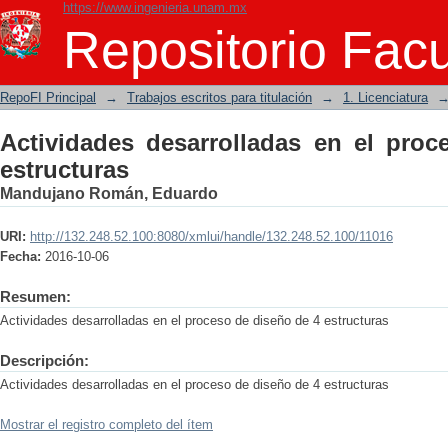
https://www.ingenieria.unam.mx
Actividades desarrolladas en el proces
Repositorio Facu
RepoFI Principal
→
Trabajos escritos para titulación
→
1. Licenciatura
Actividades desarrolladas en el pro
estructuras
Mandujano Román, Eduardo
URI:
http://132.248.52.100:8080/xmlui/handle/132.248.52.100/11016
Fecha:
2016-10-06
Resumen:
Actividades desarrolladas en el proceso de diseño de 4 estructuras
Descripción:
Actividades desarrolladas en el proceso de diseño de 4 estructuras
Mostrar el registro completo del ítem