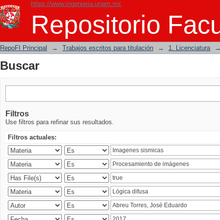
https://www.ingenieria.unam.mx
Buscar
Repositorio Facu
RepoFI Principal
→
Trabajos escritos para titulación
→
1. Licenciatura
Buscar
Filtros
Use filtros para refinar sus resultados.
Filtros actuales: