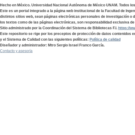
Hecho en México. Universidad Nacional Autónoma de México UNAM. Todos lo
Este es un portal integrado a la página web institucional de la Facultad de Ing
distintos sitios web, sean páginas electrónicas personales de investigación o de
los textos como de las páginas electrónicas, son responsabilidad exclusiva de 
Sitio administrado por la Coordinación del Sistema de Bibliotecas F.I.
https://w
Este repositorio se rige por los preceptos de protección de datos contenidos e
y el Sistema de Calidad con las siguientes políticas:
Política de calidad
Diseñador y administrador: Mtro Sergio Israel Franco García.
Contacto y asesoría