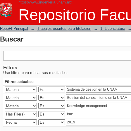
https://www.ingenieria.unam.mx
Buscar
Repositorio Facu
RepoFI Principal
→
Trabajos escritos para titulación
→
1. Licenciatura
Buscar
Filtros
Use filtros para refinar sus resultados.
Filtros actuales: