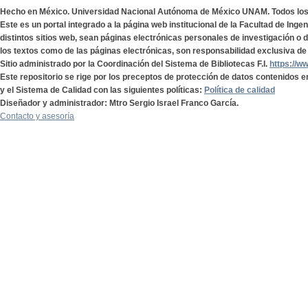
Hecho en México. Universidad Nacional Autónoma de México UNAM. Todos lo
Este es un portal integrado a la página web institucional de la Facultad de Ing
distintos sitios web, sean páginas electrónicas personales de investigación o de
los textos como de las páginas electrónicas, son responsabilidad exclusiva de 
Sitio administrado por la Coordinación del Sistema de Bibliotecas F.I.
https://w
Este repositorio se rige por los preceptos de protección de datos contenidos e
y el Sistema de Calidad con las siguientes políticas:
Política de calidad
Diseñador y administrador: Mtro Sergio Israel Franco García.
Contacto y asesoría