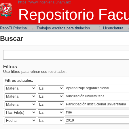
https://www.ingenieria.unam.mx
Buscar
Repositorio Facu
RepoFI Principal
→
Trabajos escritos para titulación
→
1. Licenciatura
Buscar
Filtros
Use filtros para refinar sus resultados.
Filtros actuales: